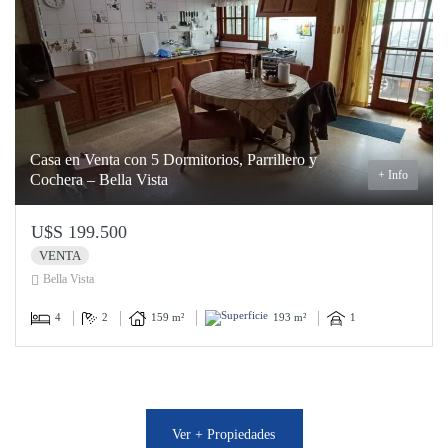
Casa en Venta con 5 Dormitorios, Parrillero y
+ Info
Cochera – Bella Vista
U$S 199.500
VENTA
Bella Vista
4
2
159 m²
193 m²
1
Ver + Propiedades