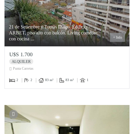
21 de Setiembre y Tomás Diago. Edificio
ARBET, piso alto con balcón. Living comedor
+ Info
con cocina ...
U$S 1.700
ALQUILER
Punta Carretas
2
2
83 m²
83 m²
1