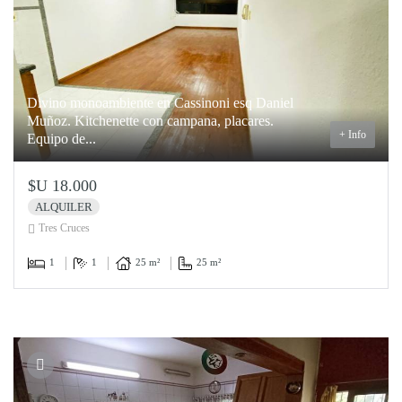
Divino monoambiente en Cassinoni esq Daniel
Muñoz. Kitchenette con campana, placares.
+ Info
Equipo de...
$U 18.000
ALQUILER
Tres Cruces
1
1
25 m²
25 m²