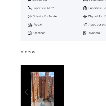
Superficie: 63 m²
Superficie Co
Orientación: Norte
Disposición: 
Piso: 6
Aptos por pis
Ascensor
Lavadero
Videos