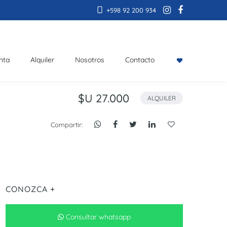
+598 92 200 934
nta
Alquiler
Nosotros
Contacto
$U 27.000
ALQUILER
Compartir:
CONOZCA +
Consultar whatsapp