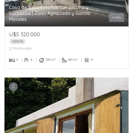
Casa de 5 dormitorios con piscina y
barbacoa | Zona Agraciada y García
+ Info
Morales
U$S 320.000
VENTA
Montevideo
5
4
399 m²
481 m²
4