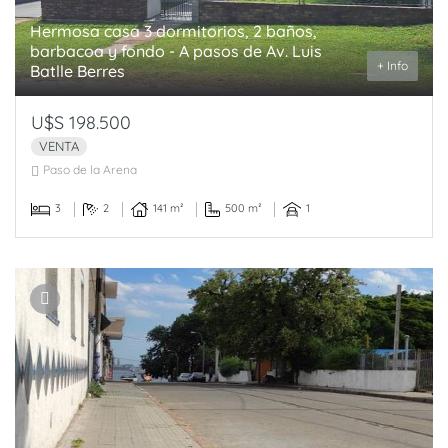
Hermosa casa 3 dormitorios, 2 baños,
barbacoa y fondo - A pasos de Av. Luis
+ Info
Batlle Berres
U$S 198.500
VENTA
Paso de la Arena
3
2
141 m²
500 m²
1