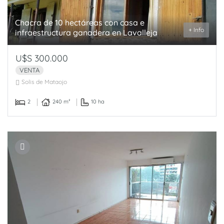
Chacra de 10 hectáreas con casa e
+ Info
infraestructura ganadera en Lavalleja
U$S 300.000
VENTA
Solis de Mataojo
2
240 m²
10 ha