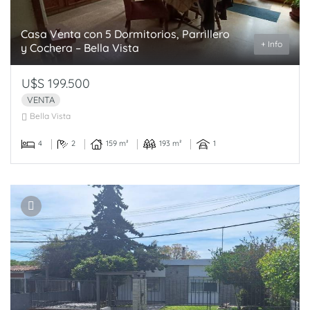
Casa Venta con 5 Dormitorios, Parrillero
+ Info
y Cochera – Bella Vista
U$S 199.500
VENTA
Bella Vista
4
2
159 m²
193 m²
1