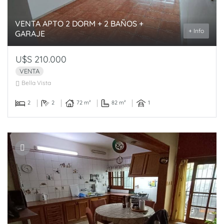
VENTA APTO 2 DORM + 2 BAÑOS +
+ Info
GARAJE
U$S 210.000
VENTA
Bella Vista
2
2
72 m²
82 m²
1