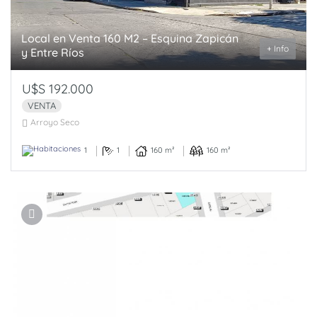
Local en Venta 160 M2 – Esquina Zapicán
+ Info
y Entre Ríos
U$S 192.000
VENTA
Arroyo Seco
1
1
160 m²
160 m²