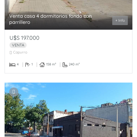
Venta casa 4 dormitorios fondo con
+ Info
parrillero
U$S 197.000
VENTA
Capurro
4
1
158 m²
240 m²