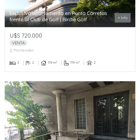
Exclusivo apartamento en Punta Carretas
+ Info
frente al Club de Golf | Birdie Golf
U$S 720.000
VENTA
Montevideo
3
2
119 m²
119 m²
2