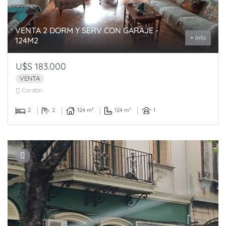
VENTA 2 DORM Y SERV CON GARAJE -
+ Info
124M2
U$S 183.000
VENTA
Cordón
2
2
124 m²
124 m²
1