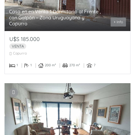
Casa en en Venta 1 Dormitorio al Frente ,
con Galpón – Zona Uruguayana y
+ Info
Capurro
U$S 185.000
VENTA
Capurro
1
1
200 m²
270 m²
7