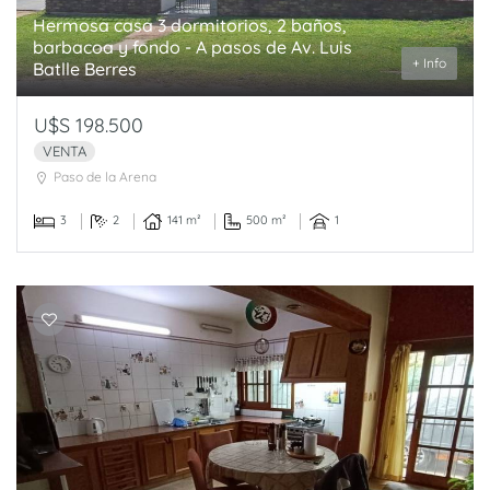
Hermosa casa 3 dormitorios, 2 baños,
barbacoa y fondo - A pasos de Av. Luis
+ Info
Batlle Berres
U$S 198.500
VENTA
Paso de la Arena
3
2
141 m²
500 m²
1