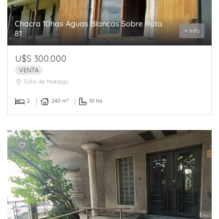
Chacra 10has Aguas Blancas Sobre Ruta
+ Info
81
U$S 300.000
VENTA
Solis de Mataojo
2
240 m²
10 ha