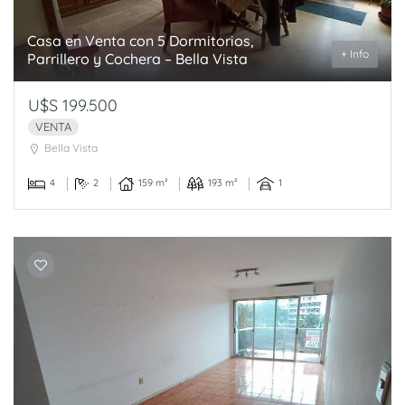
Casa en Venta con 5 Dormitorios,
+ Info
Parrillero y Cochera – Bella Vista
U$S 199.500
VENTA
Bella Vista
4
2
159 m²
193 m²
1