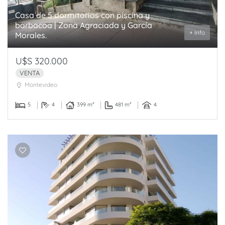
Casa de 5 dormitorios con piscina y
barbacoa | Zona Agraciada y García
+ Info
Morales.
U$S 320.000
VENTA
Montevideo
5
4
399 m²
481 m²
4