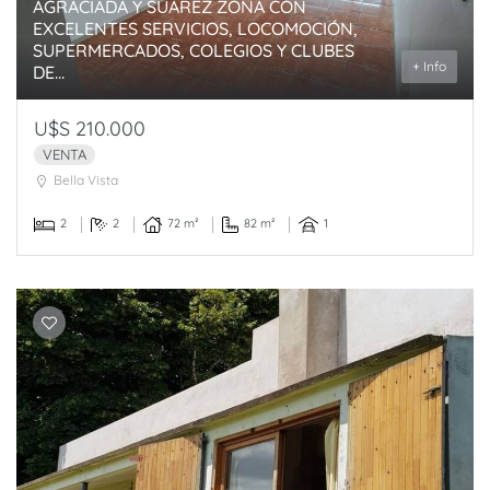
AGRACIADA Y SUAREZ ZONA CON
EXCELENTES SERVICIOS, LOCOMOCIÓN,
SUPERMERCADOS, COLEGIOS Y CLUBES
+ Info
DE...
U$S 210.000
VENTA
Bella Vista
2
2
72 m²
82 m²
1