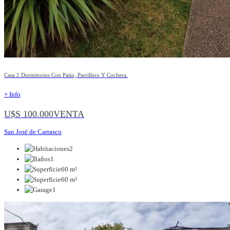
Casa 2 Dormitorios Con Patio, Parrillero Y Cochera.
+ Info
U$S 100.000
VENTA
San José de Carrasco
2
1
60 m²
60 m²
1