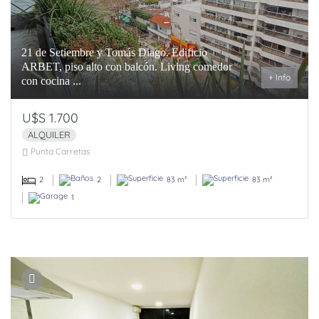
21 de Setiembre y Tomás Diago. Edificio
ARBET, piso alto con balcón. Living comedor
+ Info
con cocina ...
U$S 1.700
ALQUILER
Punta Carretas
2
2
83 m²
83 m²
1