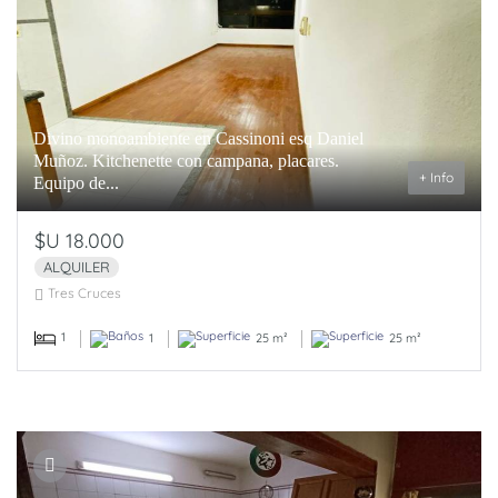
Divino monoambiente en Cassinoni esq Daniel
Muñoz. Kitchenette con campana, placares.
+ Info
Equipo de...
$U 18.000
ALQUILER
Tres Cruces
1
1
25 m²
25 m²