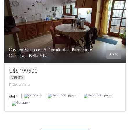
Casa en Venta con 5 Dormitorios, Parrillero y
+ Info
Cochera – Bella Vista
U$S 199.500
VENTA
Bella Vista
4
2
159 m²
193 m²
1