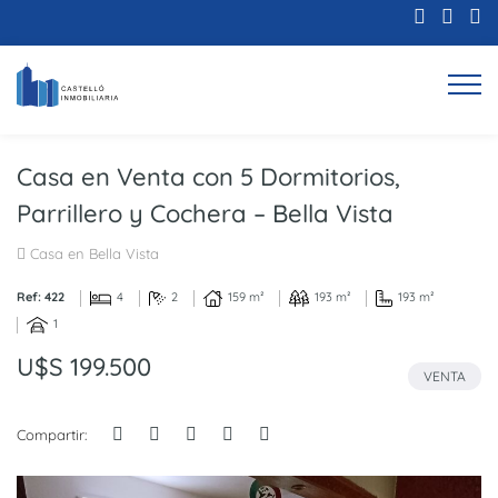
Casa en Venta con 5 Dormitorios,
Parrillero y Cochera – Bella Vista
Casa en Bella Vista
Ref: 422
4
2
159 m²
193 m²
193 m²
1
U$S 199.500
VENTA
Compartir: