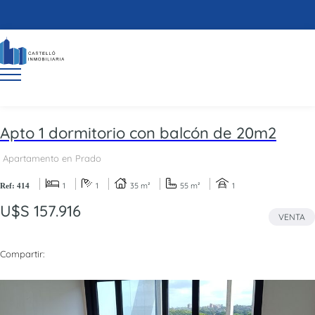
Apto 1 dormitorio con balcón de 20m2
Apartamento en Prado
1
1
35 m²
55 m²
1
Ref: 414
U$S 157.916
VENTA
Compartir: