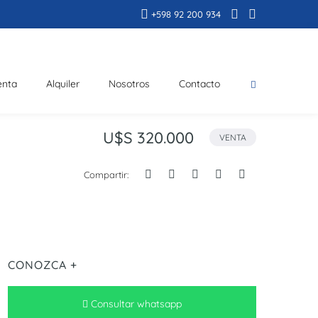
+598 92 200 934
enta
Alquiler
Nosotros
Contacto
U$S 320.000
VENTA
Compartir:
CONOZCA +
Consultar whatsapp