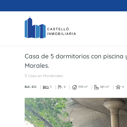
Casa de 5 dormitorios con piscina
Morales.
Casa en Montevideo
5
4
399 m²
481 m²
4
Ref: 412