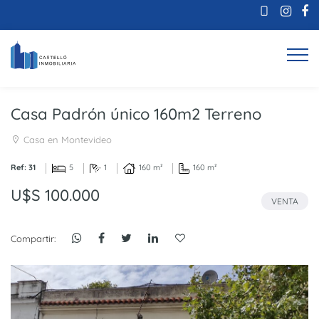
Casa Padrón único 160m2 Terreno
Casa en Montevideo
Ref: 31
5
1
160 m²
160 m²
U$S 100.000
VENTA
Compartir: