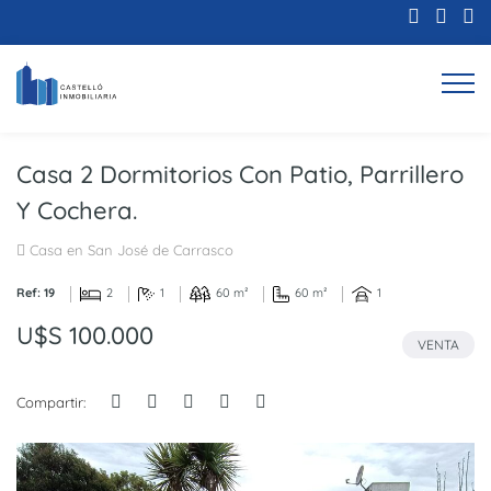
Casa 2 Dormitorios Con Patio, Parrillero
Y Cochera.
Casa en San José de Carrasco
Ref: 19
2
1
60 m²
60 m²
1
U$S 100.000
VENTA
Compartir: